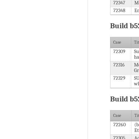
72347
Mo
72348
Em
Build b5
Case
Ti
72309
Su
ha
72316
Mo
Gr
72329
SU
wh
Build b5
Case
Ti
72260
(b
Et
72305
Ad