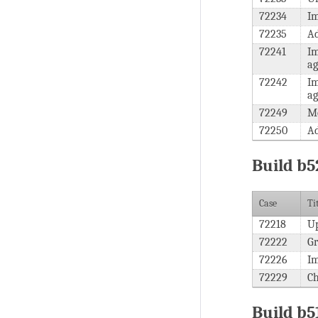
72234
I
72235
A
72241
Im
ag
72242
Im
ag
72249
Mo
72250
Ad
Build b5
Case
Ti
72218
Up
72222
G
72226
Im
72229
Ch
Build b5