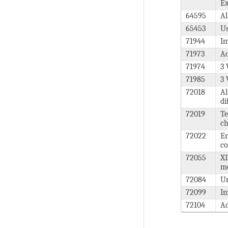
Ex
64595
Al
65453
Us
71944
Im
71973
Ad
71974
3 
71985
3 
72018
Al
di
72019
Te
ch
72022
En
co
72055
XD
m
72084
Un
72099
Im
72104
Ad