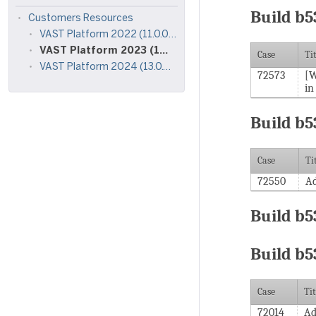
Build b5
Customers Resources
VAST Platform 2022 (11.0.0) README [In Progress]
VAST Platform 2023 (12.0.0) README [Done]
Case
Ti
VAST Platform 2024 (13.0.0) README [In Progress]
72573
[W
in
Build b5
Case
Ti
72550
Ad
Build b5
Build b5
Case
Tit
72014
Ad