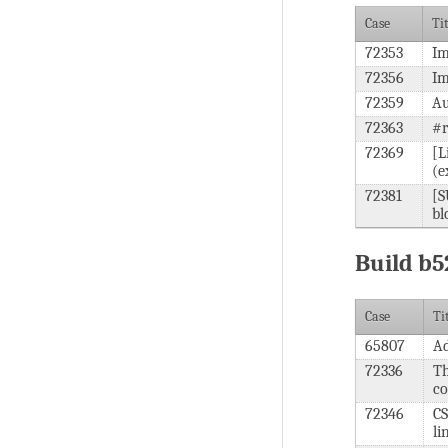
Case
Ti
72353
Im
72356
Im
72359
Au
72363
#r
72369
[L
(e
72381
[S
bl
Build b5
Case
Ti
65807
Ad
72336
Th
co
72346
CS
li