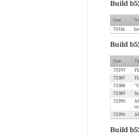
Build b5
Case
Tit
72416
In
Build b5
Case
Ti
72297
Pl
72387
Fi
72388
"U
72389
Im
72390
Ab
un
72394
Ab
Build b5