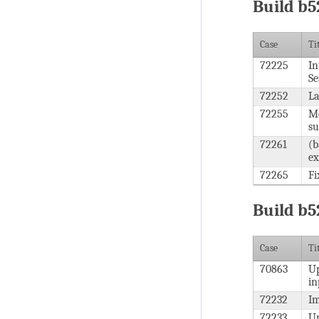
Build b5
Case
Ti
72225
In
Se
72252
La
72255
Mo
su
72261
(b
ex
72265
Fi
Build b5
Case
Ti
70863
Up
in
72232
Im
72233
Un