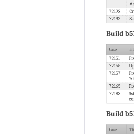
#r
72192
Cr
72193
Ss
Build b5
Case
Tit
72151
Fi
72155
Up
72157
Fi
'A
72165
Fi
72183
Ss
co
Build b5
Case
Ti