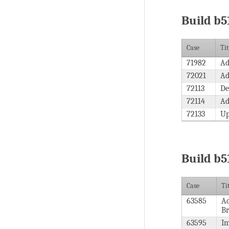
Build b5
Case
Tit
71982
Ad
72021
Ad
72113
De
72114
Ad
72133
Up
Build b5
Case
Ti
63585
Ad
B
63595
Im