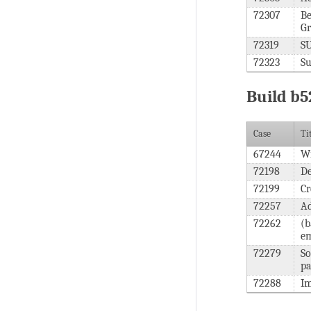
72307
Be
Gr
72319
SU
72323
Su
Build b5
Case
Ti
67244
Wi
72198
De
72199
Cr
72257
Ad
72262
(b
em
72279
So
pa
72288
Im