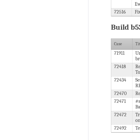
Ew
72516
Fi
Build b5
Case
Ti
71911
Un
br
72418
Re
To
72434
Se
RE
72470
Re
72471
#s
B
72472
Tr
on
72492
Te