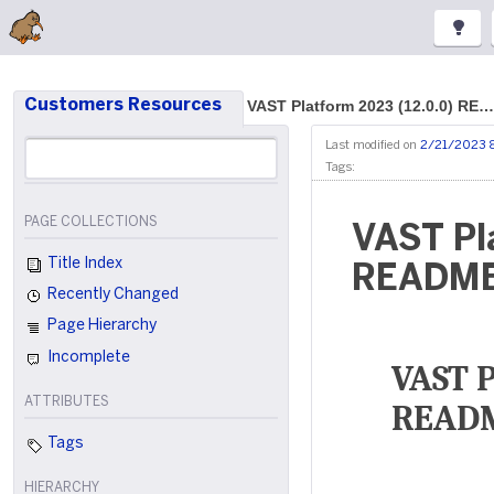
Customers Resources
VAST Platform 2023 (12.0.0) RE…
Last modified on
2/21/2023 
Tags:
PAGE COLLECTIONS
VAST Pl
Title Index
README
Recently Changed
Page Hierarchy
Incomplete
VAST P
ATTRIBUTES
READM
Tags
HIERARCHY