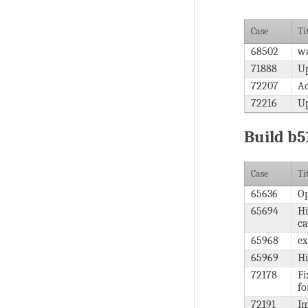
Case
Ti
68502
wa
71888
Up
72207
Ad
72216
Up
Build b5
Case
Ti
65636
Op
65694
Hi
ca
65968
ex
65969
Hi
72178
Fi
fo
72191
Im